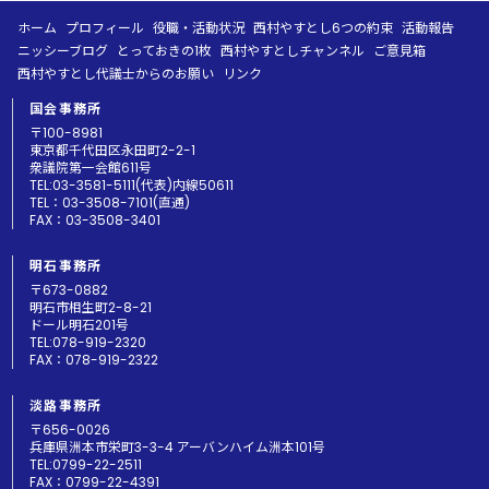
ホーム
プロフィール
役職・活動状況
西村やすとし6つの約束
活動報告
ニッシーブログ
とっておきの1枚
西村やすとしチャンネル
ご意見箱
西村やすとし代議士からのお願い
リンク
国会事務所
〒100-8981
東京都千代田区永田町2-2-1
衆議院第一会館611号
TEL:03-3581-5111(代表)内線50611
TEL：03-3508-7101(直通)
FAX：03-3508-3401
明石事務所
〒673-0882
明石市相生町2-8-21
ドール明石201号
TEL:078-919-2320
FAX：078-919-2322
淡路事務所
〒656-0026
兵庫県洲本市栄町3-3-4 アーバンハイム洲本101号
TEL:0799-22-2511
FAX：0799-22-4391