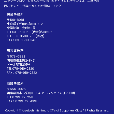
ニッシーブログ
とっておきの1枚
西村やすとしチャンネル
ご意見箱
西村やすとし代議士からのお願い
リンク
国会事務所
〒100-8981
東京都千代田区永田町2-2-1
衆議院第一会館611号
TEL:03-3581-5111(代表)内線50611
TEL：03-3508-7101(直通)
FAX：03-3508-3401
明石事務所
〒673-0882
明石市相生町2-8-21
ドール明石201号
TEL:078-919-2320
FAX：078-919-2322
淡路事務所
〒656-0026
兵庫県洲本市栄町3-3-4 アーバンハイム洲本101号
TEL:0799-22-2511
FAX：0799-22-4391
Copyright © Yasutoshi Nishimura Official Supporters Club, All Rights Reserved.