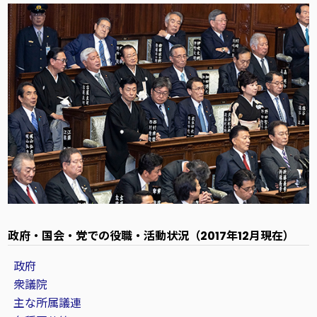
政府・国会・党での役職・活動状況
（2017年12月現在）
政府
衆議院
主な所属議連