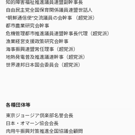
知的障害福祉推進議員連盟副幹事長
自由民主党全国保育関係議員連盟世話人
“朝鮮通信使”交流議員の会幹事 （超党派）
都市農業研究会幹事
危機管理都市推進議員連盟幹事長代理（超党派）
漁業経営支援政策研究会幹事
海事振興連盟常任理事（超党派）
地熱発電普及推進議連幹事（超党派）
世界連邦日本国会委員会（超党派）
各種団体等
東京ジョージア倶楽部名誉会長
日本・オマーン協会会長
肉用牛振興対策推進全国協議会顧問