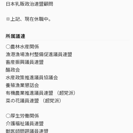
日本乳販政治連盟顧問
※上記、現在休職中。
所属議連
○農林水産関係
漁港漁場漁村整備促進議員連盟
畜産振興議員連盟
酪政会
水産政策推進議員協議会
養殖漁業懇話会
有機農業推進議員連盟 （超党派）
菜の花議員連盟 （超党派）
○厚生労働関係
介護福祉議員連盟
獣医師問題議員連盟